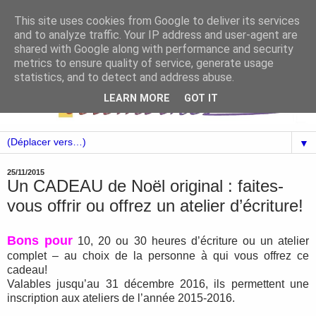
This site uses cookies from Google to deliver its services
and to analyze traffic. Your IP address and user-agent are
shared with Google along with performance and security
metrics to ensure quality of service, generate usage
statistics, and to detect and address abuse.
LEARN MORE
GOT IT
▼
25/11/2015
Un CADEAU de Noël original : faites-
vous offrir ou offrez un atelier d’écriture!
Bons pour
10, 20 ou 30 heures d’écriture ou un atelier
complet – au choix de la personne à qui vous offrez ce
cadeau!
Valables jusqu’au 31 décembre 2016, ils permettent une
inscription aux ateliers de l’année 2015-2016.