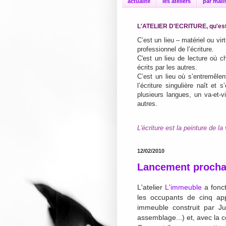
actualité
les ateliers
par mail
L'ATELIER D'ECRITURE, qu'est
C’est un lieu – matériel ou vi
professionnel de l’écriture.
C'est un lieu de lecture où ch
écrits par les autres.
C’est un lieu où s’entremêlen
l’écriture singulière naît et
plusieurs langues, un va-et-vie
autres.
L'écriture est la peinture de la 
12/02/2010
Lancement prochai
L'atelier
L'immeuble
a fonct
les occupants de cinq ap
immeuble construit par J
assemblage...) et, avec la 