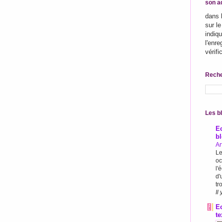
son a
dans 
sur le
indiqu
l'enr
vérifi
Reche
Les bl
Ec
b
Ar
Le
oc
l'
d'
tr
Il
Ec
te