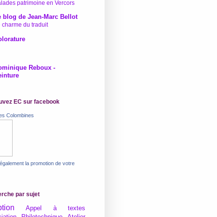
lades patrimoine en Vercors
 blog de Jean-Marc Bellot
 charme du traduit
lorature
ominique Reboux -
inture
uvez EC sur facebook
res Colombines
 également la promotion de votre
rche par sujet
tion
Appel à textes
iation Philotechnique
Atelier