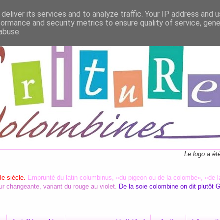
deliver its services and to analyze traffic. Your IP address and 
formance and security metrics to ensure quality of service, gen
abuse.
Le logo a ét
Ie siècle.
Emprunté du latin columbinus, «du pigeon ou de la colombe», «de l
ur changeante, variant du rouge au violet.
De la soie colombine on dit plutôt 