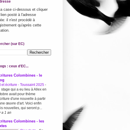
dresse
la case ci-dessous et cliquer
 lien posté à l'adresse
ée: il n'est procédé à
egistrement qu'après cette
cation.
rcher (sur EC)
ogs : ceux d'EC...
ritures Colombines - le
log
t et écriture - Toussaint 2025
-
 stage qui a eu lieu à Allex en
tobre avait pour thème
écriture d'une nouvelle à partir
une œuvre d'art. Voici enfin
ois nouvelles, qui seront p...
 y a 1 an
ritures Colombines - les
xtes