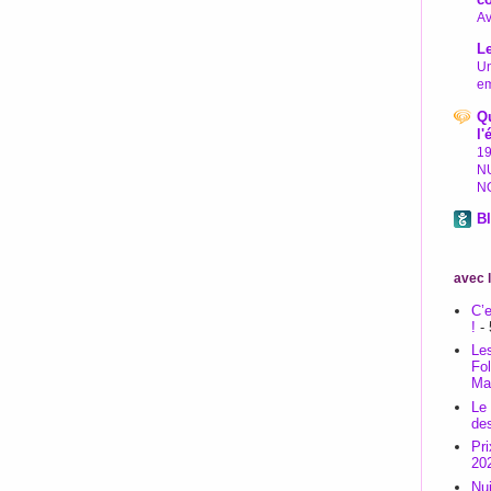
Av
L
Un
em
Qu
l'
1
N
N
Bl
avec 
C’e
!
- 
Les
Fo
Ma
Le
de
Pr
20
Nu