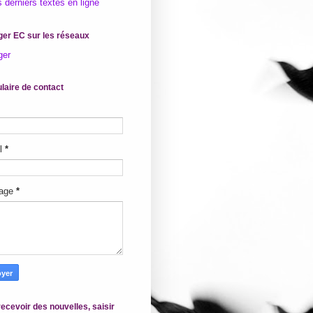
 derniers textes en ligne
ger EC sur les réseaux
ger
laire de contact
il
*
age
*
ecevoir des nouvelles, saisir