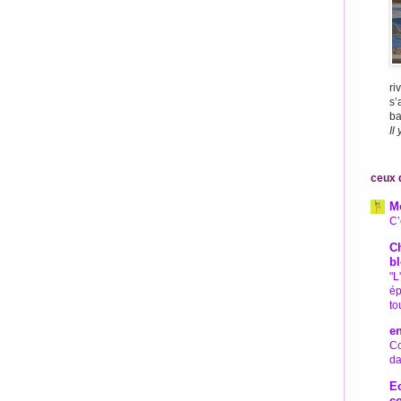
ri
s’
bai
Il
ceux q
M
C’
Ch
bl
"L
ép
to
e
Co
da
Ec
c