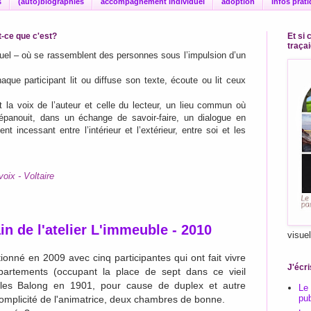
s
(auto)biographies
accompagnement individuel
adoption
infos prat
-ce que c'est?
Et si 
traça
rtuel – où se rassemblent des personnes sous l’impulsion d’un
aque participant lit ou diffuse son texte, écoute ou lit ceux
t la voix de l’auteur et celle du lecteur, un lieu commun où
 s’épanouit, dans un échange de savoir-faire, un dialogue en
nt incessant entre l’intérieur et l’extérieur, entre soi et les
voix - Voltaire
n de l'atelier L'immeuble - 2010
visue
ionné en 2009 avec cinq participantes qui ont fait vivre
J'écri
partements (occupant la place de sept dans ce vieil
ules Balong en 1901, pour cause de duplex et autre
Le
pub
complicité de l'animatrice, deux chambres de bonne.