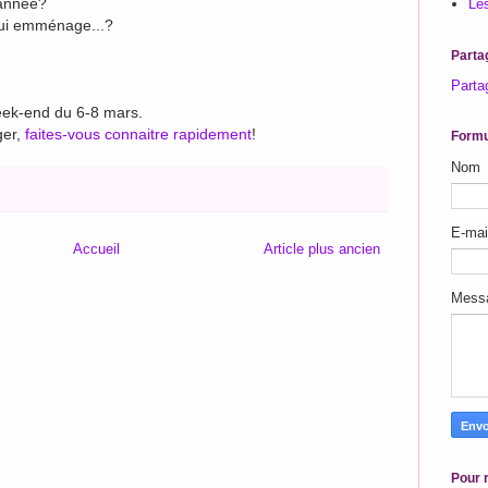
 année?
Les
qui emménage...?
Parta
Parta
week-end du 6-8 mars.
ger,
faites-vous connaitre rapidement
!
Formu
Nom
E-ma
Accueil
Article plus ancien
Mess
Pour r