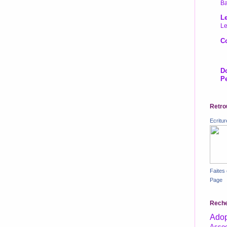
Ba
Le
Le
Co
D
Pe
Retro
Ecritu
Faites
Page
Reche
Adop
Assoc