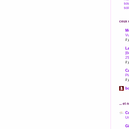
so
soi
ceux q
Me
Vu
Il
L
[B
25
Il
C
Pl
Il
b
... et
C
Un
Gi