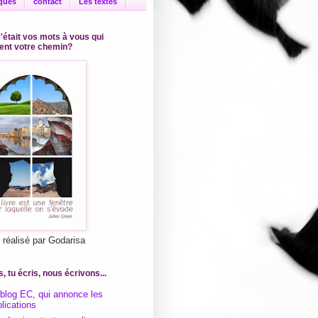
iques
contact
Les textes
c'était vos mots à vous qui
ient votre chemin?
l réalisé par Godarisa
s, tu écris, nous écrivons...
 blog EC, qui annonce les
lications