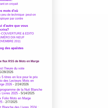
ant on croyait
es mots d'où
 peu de technique :peut-on
ployer par contre
i d'autre que vous
écrira?
9-COUVERTURE & EDITO
UMÉRO DIX-NEUF
OVEMBRE 2011
og des apaïstes
le flux RSS de Mots en Marge
st l’heure du vote
5/28/2026
 5 titres en lice pour le prix
lio des Lecteurs Mots en
rge 2026
- 2/24/2026
 programme de la Nuit Blanche
s Livres 2025
- 5/14/2025
ix Folio Mots en Marge
25
- 2/7/2025
it Blanche des Livres 2024 :