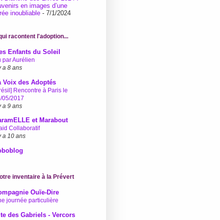
uvenirs en images d’une
rée inoubliable
- 7/1/2024
ui racontent l'adoption...
s Enfants du Soleil
 par Aurélien
 y a 8 ans
a Voix des Adoptés
résil] Rencontre à Paris le
/05/2017
 y a 9 ans
aramELLE et Marabout
aid Collaboratif
 y a 10 ans
oboblog
 notre inventaire à la Prévert
ompagnie Ouïe-Dire
e journée particulière
te des Gabriels - Vercors