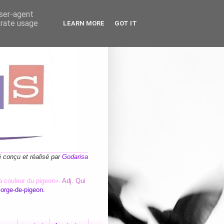
user-agent
erate usage
LEARN MORE
GOT IT
é conçu et réalisé par
Godarisa
a couleur du pigeon».
Adj. Qui
Gorge-de-pigeon.