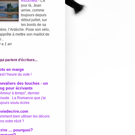
Ricochets
-
Ce
jour là, Jean
arrive, comme
toujours depuis
début juillet, sur
les bords de sa
vière, l’Ardèche. Pose son vélo,
apprête à mettre son maillot de
...
 y a 1 an
ui parlent d'écriture...
ots en marge
est l’heure du vote !
evaliers des touches - un
og pour écrivants
'Amour à temps", dernier
isode : La Romance que j'ai
ujours voulu écrire
nviedecrire.com
mment bien utiliser les décors
ns votre récit ?
rire ... pourquoi?
omment?