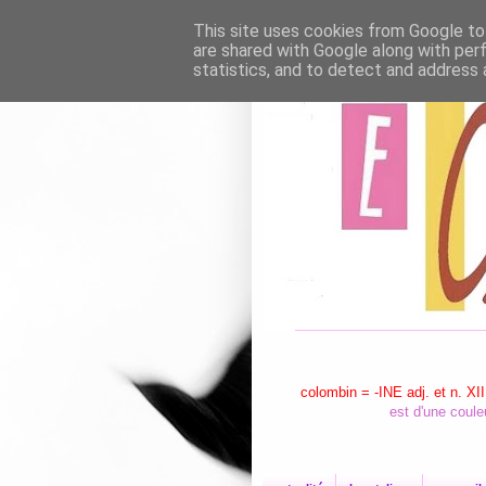
This site uses cookies from Google to 
are shared with Google along with per
statistics, and to detect and address 
colombin = -INE adj. et n. XII
est d'une coule