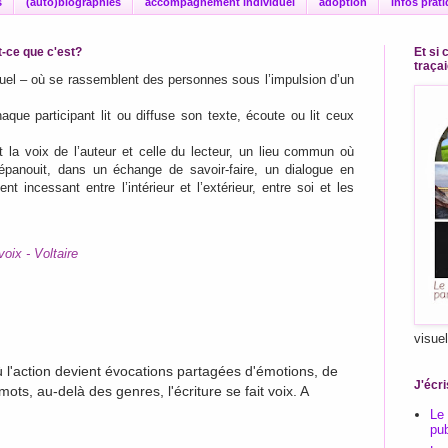
s
(auto)biographies
accompagnement individuel
adoption
infos prat
-ce que c'est?
Et si 
traça
rtuel – où se rassemblent des personnes sous l’impulsion d’un
aque participant lit ou diffuse son texte, écoute ou lit ceux
t la voix de l’auteur et celle du lecteur, un lieu commun où
 s’épanouit, dans un échange de savoir-faire, un dialogue en
nt incessant entre l’intérieur et l’extérieur, entre soi et les
voix - Voltaire
visue
 l'action devient évocations partagées d'émotions, de
J'écri
ts, au-delà des genres, l'écriture se fait voix. A
Le
pub