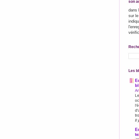
son a
dans 
sur le
indiqu
l'enr
vérifi
Reche
Les bl
Ec
b
Ar
Le
oc
l'
d'
tr
Il
Ec
te