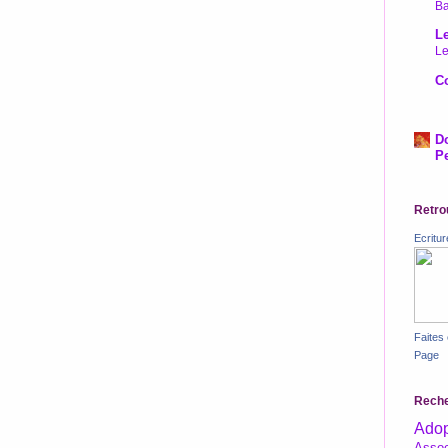
Ba
Le
Le
Co
D
Pe
Retro
Ecritu
Faites
Page
Reche
Adop
Assoc