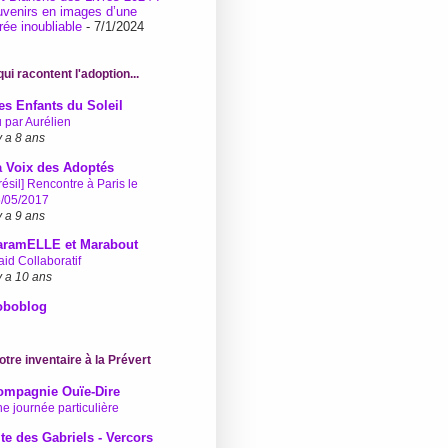
uvenirs en images d’une
rée inoubliable
- 7/1/2024
ui racontent l'adoption...
s Enfants du Soleil
 par Aurélien
 y a 8 ans
a Voix des Adoptés
résil] Rencontre à Paris le
/05/2017
 y a 9 ans
aramELLE et Marabout
aid Collaboratif
 y a 10 ans
oboblog
 notre inventaire à la Prévert
ompagnie Ouïe-Dire
e journée particulière
te des Gabriels - Vercors