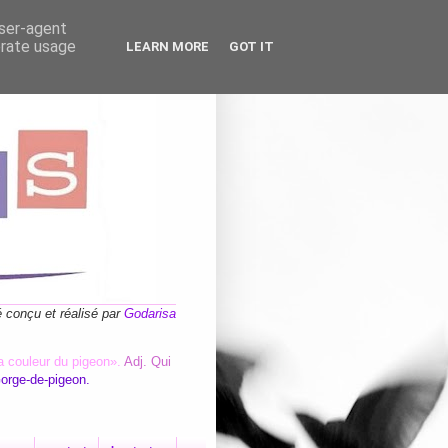
user-agent
erate usage
LEARN MORE
GOT IT
é conçu et réalisé par
Godarisa
a couleur du pigeon».
Adj. Qui
Gorge-de-pigeon.