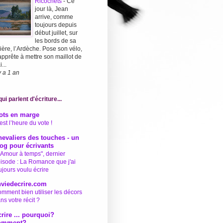
Ricochets
-
Ce
jour là, Jean
arrive, comme
toujours depuis
début juillet, sur
les bords de sa
vière, l’Ardèche. Pose son vélo,
apprête à mettre son maillot de
...
 y a 1 an
ui parlent d'écriture...
ots en marge
est l’heure du vote !
evaliers des touches - un
og pour écrivants
'Amour à temps", dernier
isode : La Romance que j'ai
ujours voulu écrire
nviedecrire.com
mment bien utiliser les décors
ns votre récit ?
rire ... pourquoi?
omment?