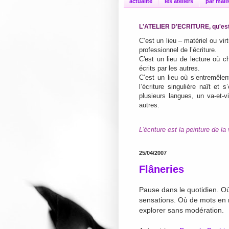
actualité
les ateliers
par mail
L'ATELIER D'ECRITURE, qu'est
C’est un lieu – matériel ou vi
professionnel de l’écriture.
C'est un lieu de lecture où ch
écrits par les autres.
C’est un lieu où s’entremêlen
l’écriture singulière naît et
plusieurs langues, un va-et-vie
autres.
L'écriture est la peinture de la 
25/04/2007
Flâneries
Pause dans le quotidien. Où
sensations. Où de mots en mo
explorer sans modération.