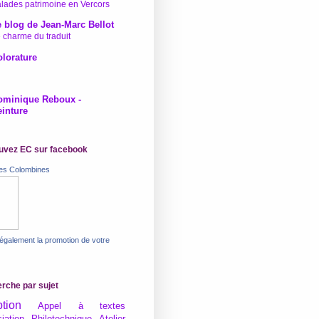
lades patrimoine en Vercors
 blog de Jean-Marc Bellot
 charme du traduit
lorature
ominique Reboux -
inture
uvez EC sur facebook
res Colombines
 également la promotion de votre
rche par sujet
tion
Appel à textes
iation Philotechnique
Atelier