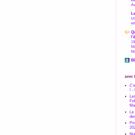
Av
L
Un
em
Qu
l'
1
N
N
Bl
avec 
C’e
!
- 
Les
Fo
Ma
Le
de
Pr
20
Nu