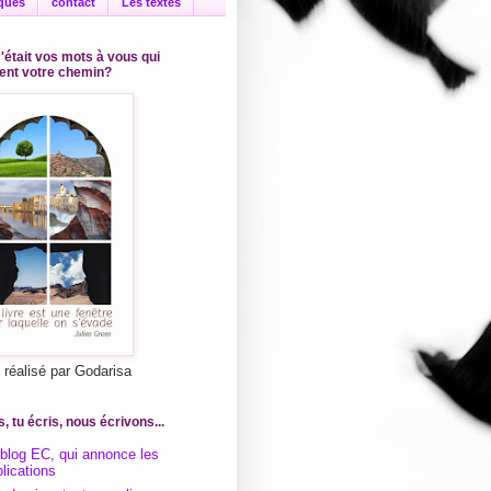
iques
contact
Les textes
c'était vos mots à vous qui
ient votre chemin?
l réalisé par Godarisa
s, tu écris, nous écrivons...
 blog EC, qui annonce les
lications