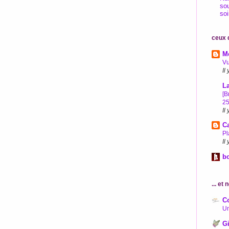
so
soi
ceux q
Me
Vu
Il
L
[B
25
Il
C
Pl
Il
b
... et
C
Un
Gi