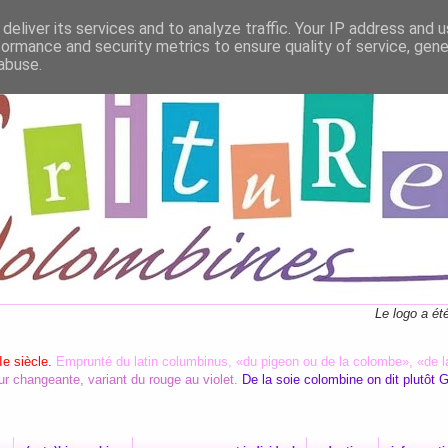
deliver its services and to analyze traffic. Your IP address and 
formance and security metrics to ensure quality of service, gen
abuse.
Le logo a ét
Ie siècle.
Emprunté du latin columbinus, «du pigeon ou de la colombe», «de l
ur changeante, variant du rouge au violet.
De la soie colombine on dit plutôt 