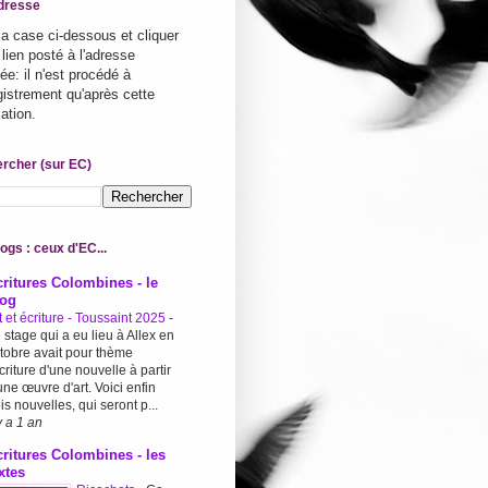
dresse
la case ci-dessous et cliquer
 lien posté à l'adresse
ée: il n'est procédé à
egistrement qu'après cette
cation.
rcher (sur EC)
ogs : ceux d'EC...
ritures Colombines - le
log
t et écriture - Toussaint 2025
-
 stage qui a eu lieu à Allex en
tobre avait pour thème
écriture d'une nouvelle à partir
une œuvre d'art. Voici enfin
ois nouvelles, qui seront p...
 y a 1 an
ritures Colombines - les
xtes