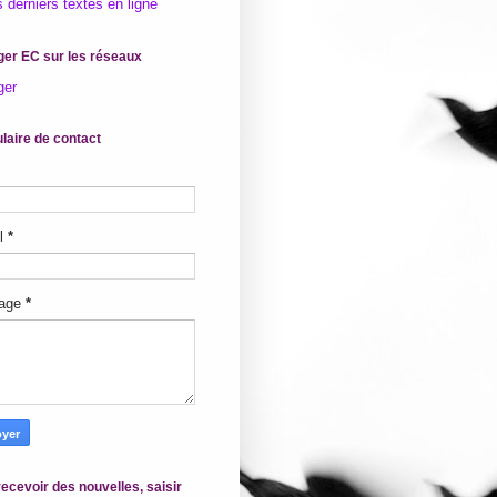
 derniers textes en ligne
ger EC sur les réseaux
ger
laire de contact
il
*
age
*
ecevoir des nouvelles, saisir