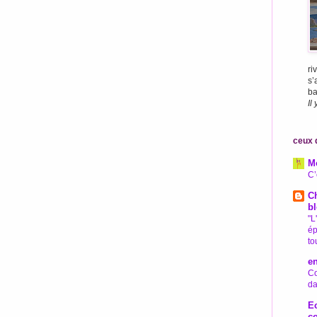
ri
s’
bai
Il
ceux q
M
C’
Ch
bl
"L
ép
to
e
Co
da
Ec
c