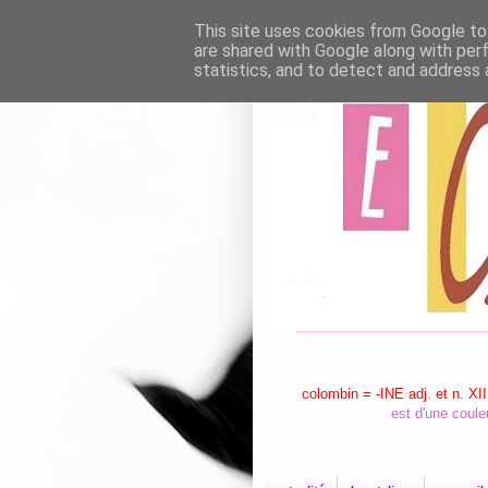
This site uses cookies from Google to 
are shared with Google along with per
statistics, and to detect and address 
colombin = -INE adj. et n. XII
est d'une coule