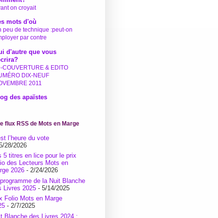
ant on croyait
es mots d'où
 peu de technique :peut-on
ployer par contre
i d'autre que vous
écrira?
9-COUVERTURE & EDITO
UMÉRO DIX-NEUF
OVEMBRE 2011
og des apaïstes
le flux RSS de Mots en Marge
st l’heure du vote
5/28/2026
 5 titres en lice pour le prix
lio des Lecteurs Mots en
rge 2026
- 2/24/2026
 programme de la Nuit Blanche
s Livres 2025
- 5/14/2025
ix Folio Mots en Marge
25
- 2/7/2025
it Blanche des Livres 2024 :